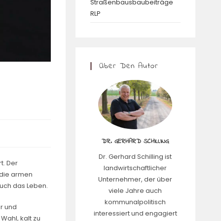
Straßenbausbaubeiträge
RLP
Über Den Autor
DR. GERHARD SCHILLING
Dr. Gerhard Schilling ist
t. Der
landwirtschaftlicher
 die armen
Unternehmer, der über
auch das Leben.
viele Jahre auch
kommunalpolitisch
or und
interessiert und engagiert
Wahl, kalt zu