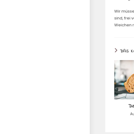
Wir müss
sind, fre
Weichen ri
DAS K
Da
Au