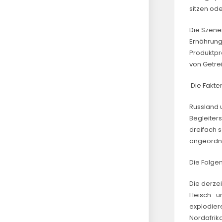
sitzen ode
Die Szene
Ernährung
Produktpre
von Getrei
Die Fakte
Russland 
Begleiter
dreifach 
angeordne
Die Folgen
Die derze
Fleisch- 
explodier
Nordafrik