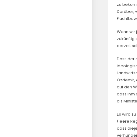
zu bekomme
Darüber, 
Fluchtbew
Wenn wir 
zukünftig
derzeit sc
Dass der 
ideologis
Landwirtsc
Özdemir, 
auf den W
dass ihm d
als Minist
Es wird z
(leere Re
dass diej
verhunge