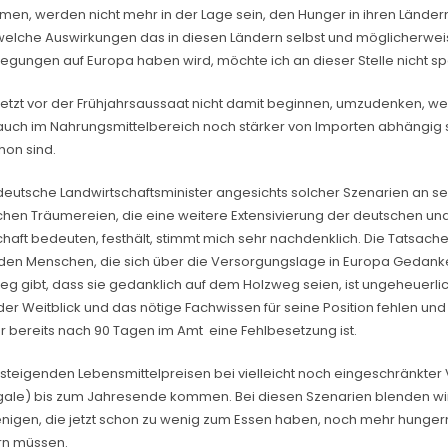
n, werden nicht mehr in der Lage sein, den Hunger in ihren Ländern z
welche Auswirkungen das in diesen Ländern selbst und möglicherwe
egungen auf Europa haben wird, möchte ich an dieser Stelle nicht sp
jetzt vor der Frühjahrsaussaat nicht damit beginnen, umzudenken, we
 auch im Nahrungsmittelbereich noch stärker von Importen abhängig se
hon sind.
deutsche Landwirtschaftsminister angesichts solcher Szenarien an s
chen Träumereien, die eine weitere Extensivierung der deutschen u
haft bedeuten, festhält, stimmt mich sehr nachdenklich. Die Tatsache
den Menschen, die sich über die Versorgungslage in Europa Gedank
eg gibt, dass sie gedanklich auf dem Holzweg seien, ist ungeheuerlic
er Weitblick und das nötige Fachwissen für seine Position fehlen und 
er bereits nach 90 Tagen im Amt eine Fehlbesetzung ist.
u steigenden Lebensmittelpreisen bei vielleicht noch eingeschränkter
gale) bis zum Jahresende kommen. Bei diesen Szenarien blenden wi
enigen, die jetzt schon zu wenig zum Essen haben, noch mehr hunger
rn müssen.