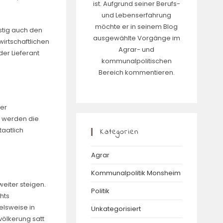
ist. Aufgrund seiner Berufs-
und Lebenserfahrung
möchte er in seinem Blog
stig auch den
ausgewählte Vorgänge im
irtschaftlichen
Agrar- und
der Lieferant
kommunalpolitischen
Bereich kommentieren.
ner
a werden die
taatlich
Kategorien
Agrar
Kommunalpolitik Monsheim
eiter steigen.
Politik
hts
elsweise in
Unkategorisiert
völkerung satt