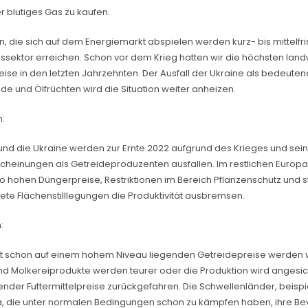
r blutiges Gas zu kaufen.
n, die sich auf dem Energiemarkt abspielen werden kurz- bis mittelfri
ssektor erreichen. Schon vor dem Krieg hatten wir die höchsten landw
ise in den letzten Jahrzehnten. Der Ausfall der Ukraine als bedeuten
de und Ölfrüchten wird die Situation weiter anheizen.
n:
und die Ukraine werden zur Ernte 2022 aufgrund des Krieges und sei
scheinungen als Getreideproduzenten ausfallen. Im restlichen Europ
so hohen Düngerpreise, Restriktionen im Bereich Pflanzenschutz und s
te Flächenstilllegungen die Produktivität ausbremsen.
:
it schon auf einem hohem Niveau liegenden Getreidepreise werden w
und Molkereiprodukte werden teurer oder die Produktion wird angesic
ender Futtermittelpreise zurückgefahren. Die Schwellenländer, beispi
a, die unter normalen Bedingungen schon zu kämpfen haben, ihre Be