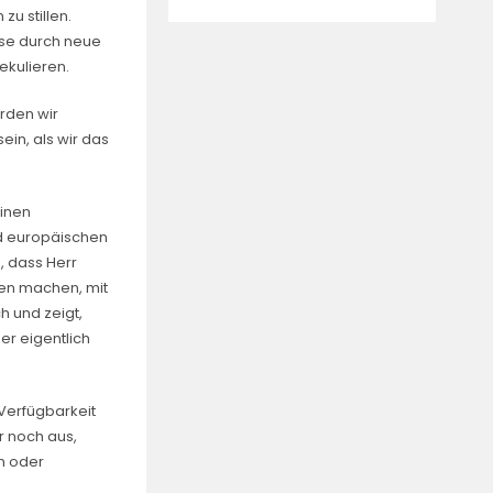
u stillen.
ise durch neue
ekulieren.
rden wir
in, als wir das
einen
nd europäischen
, dass Herr
en machen, mit
h und zeigt,
er eigentlich
 Verfügbarkeit
r noch aus,
n oder