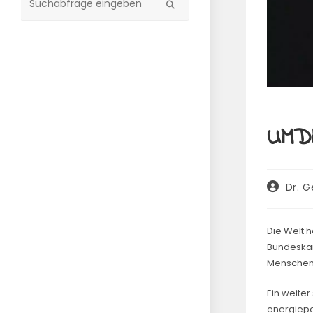
Diese
Website
durchsuchen
UMD
Beitrags
Dr. G
Autor:
Die Welt h
Bundeskan
Menschen 
Ein weiter
energiepol