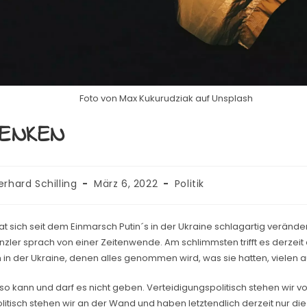
Foto von Max Kukurudziak auf Unsplash
ENKEN
-
Beitrag
Beitrags-
erhard Schilling
März 6, 2022
Politik
veröffentlicht:
Kategorie:
at sich seit dem Einmarsch Putin´s in der Ukraine schlagartig veränder
zler sprach von einer Zeitenwende. Am schlimmsten trifft es derzeit
in der Ukraine, denen alles genommen wird, was sie hatten, vielen 
 so kann und darf es nicht geben. Verteidigungspolitisch stehen wir v
itisch stehen wir an der Wand und haben letztendlich derzeit nur die 